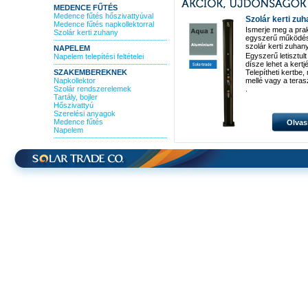
MEDENCE FŰTÉS
Medence fűtés hőszivattyúval
Szolár kerti zu
Medence fűtés napkollektorral
Ismerje meg a pra
Szolár kerti zuhany
egyszerű működé
szolár kerti zuhan
NAPELEM
Egyszerű letisztult
Napelem telepítési feltételei
dísze lehet a kertj
SZAKEMBEREKNEK
Telepítheti kertbe
Napkollektor
mellé vagy a teras
Szolár rendszerelemek
.
Tartály, bojler
Hőszivattyú
Szerelési anyagok
Medence fűtés
Olvas
Napelem