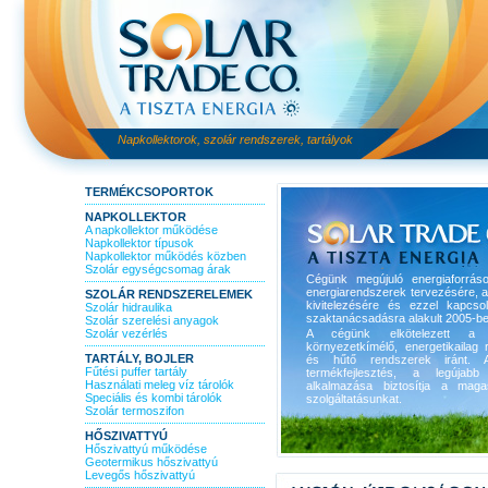
Napkollektorok, szolár rendszerek, tartályok
TERMÉKCSOPORTOK
NAPKOLLEKTOR
A napkollektor működése
Napkollektor típusok
Napkollektor működés közben
Szolár egységcsomag árak
Cégünk megújuló energiaforrás
energiarendszerek tervezésére, 
SZOLÁR RENDSZERELEMEK
kivitelezésére és ezzel kapcso
Szolár hidraulika
szaktanácsadásra alakult 2005-be
Szolár szerelési anyagok
Szolár vezérlés
A cégünk elkötelezett a 
környezetkímélő, energetikailag r
TARTÁLY, BOJLER
és hűtő rendszerek iránt. A
Fűtési puffer tartály
termékfejlesztés, a legújabb 
Használati meleg víz tárolók
alkalmazása biztosítja a maga
Speciális és kombi tárolók
szolgáltatásunkat.
Szolár termoszifon
HŐSZIVATTYÚ
Hőszivattyú működése
Geotermikus hőszivattyú
Levegős hőszivattyú