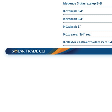
Medence 3 utas szelep B-B
Közdarab 5/4″
Közdarab 3/4″
Közdarab 1″
Közcsavar 3/4″ réz
Kollektor csatlakozó elem 22 x 3/4