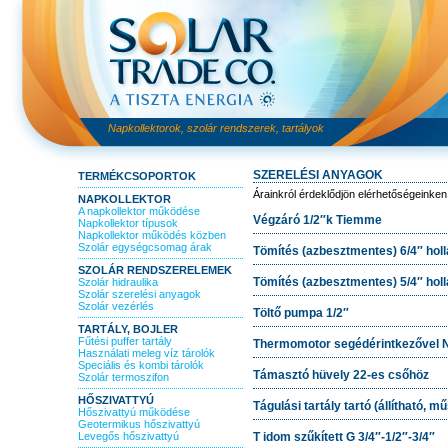
Napkollektorok, szolár rendszerek, tartályok
SZERELÉSI ANYAGOK
TERMÉKCSOPORTOK
Árainkról érdeklődjön elérhetőségeinken
NAPKOLLEKTOR
A napkollektor működése
Végzáró 1/2″k Tiemme
Napkollektor típusok
Napkollektor működés közben
Szolár egységcsomag árak
Tömítés (azbesztmentes) 6/4″ hol
SZOLÁR RENDSZERELEMEK
Tömítés (azbesztmentes) 5/4″ hol
Szolár hidraulika
Szolár szerelési anyagok
Szolár vezérlés
Töltő pumpa 1/2″
TARTÁLY, BOJLER
Fűtési puffer tartály
Thermomotor segédérintkezővel NC
Használati meleg víz tárolók
Speciális és kombi tárolók
Támasztó hüvely 22-es csőhöz
Szolár termoszifon
HŐSZIVATTYÚ
Tágulási tartály tartó (állítható, m
Hőszivattyú működése
Geotermikus hőszivattyú
Levegős hőszivattyú
T idom szűkített G 3/4″-1/2″-3/4″