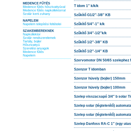
MEDENCE FŰTÉS
T idom 1″ k/k/k
Medence fűtés hőszivattyúval
Medence fűtés napkollektorral
Szolár kerti zuhany
Szűkítő G1/2″-3/8″ KB
NAPELEM
Szűkítő 5/4″-1″ k/k
Napelem telepítési feltételei
SZAKEMBEREKNEK
Szűkítő 3/4″-1/2″k/k
Napkollektor
Szolár rendszerelemek
Tartály, bojler
Szűkítő 1/2″-3/8″ KB
Hőszivattyú
Szerelési anyagok
Szűkítő 1/2″-1/4″ KB
Medence fűtés
Napelem
Szervomotor DN 50/65 szelephez 
Szenzor T idomban
Szenzor hüvely (bojler) 150mm
Szenzor hüvely (bojler) 100mm
Szelep visszacsapó 3/4″ b solar 
Szelep solar (légtelenítő) automa
Szelep solar (légtelenítő) automata
Szelep Danfoss RA-C 1″ (egy utas