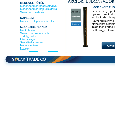
MEDENCE FŰTÉS
Medence fűtés hőszivattyúval
Szolár kerti zu
Medence fűtés napkollektorral
Ismerje meg a pra
Szolár kerti zuhany
egyszerű működé
szolár kerti zuhan
NAPELEM
Egyszerű letisztult
Napelem telepítési feltételei
dísze lehet a kertj
SZAKEMBEREKNEK
Telepítheti kertbe
Napkollektor
mellé vagy a teras
Szolár rendszerelemek
.
Tartály, bojler
Hőszivattyú
Szerelési anyagok
Medence fűtés
Olvas
Napelem