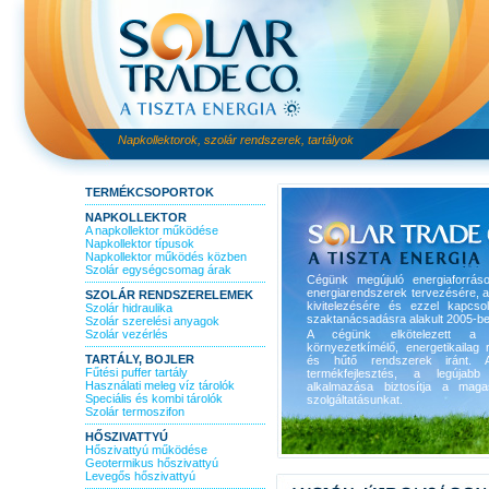
Napkollektorok, szolár rendszerek, tartályok
TERMÉKCSOPORTOK
NAPKOLLEKTOR
A napkollektor működése
Napkollektor típusok
Napkollektor működés közben
Szolár egységcsomag árak
Cégünk megújuló energiaforrás
energiarendszerek tervezésére, 
SZOLÁR RENDSZERELEMEK
kivitelezésére és ezzel kapcso
Szolár hidraulika
szaktanácsadásra alakult 2005-be
Szolár szerelési anyagok
Szolár vezérlés
A cégünk elkötelezett a 
környezetkímélő, energetikailag r
TARTÁLY, BOJLER
és hűtő rendszerek iránt. A
Fűtési puffer tartály
termékfejlesztés, a legújabb 
Használati meleg víz tárolók
alkalmazása biztosítja a maga
Speciális és kombi tárolók
szolgáltatásunkat.
Szolár termoszifon
HŐSZIVATTYÚ
Hőszivattyú működése
Geotermikus hőszivattyú
Levegős hőszivattyú