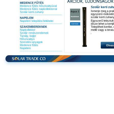
MEDENCE FŰTÉS
Medence fűtés hőszivattyúval
Szolár kerti zu
Medence fűtés napkollektorral
Ismerje meg a pra
Szolár kerti zuhany
egyszerű működé
szolár kerti zuhan
NAPELEM
Egyszerű letisztult
Napelem telepítési feltételei
dísze lehet a kertj
SZAKEMBEREKNEK
Telepítheti kertbe
Napkollektor
mellé vagy a teras
Szolár rendszerelemek
.
Tartály, bojler
Hőszivattyú
Szerelési anyagok
Medence fűtés
Olvas
Napelem