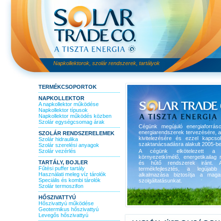
Napkollektorok, szolár rendszerek, tartályok
TERMÉKCSOPORTOK
NAPKOLLEKTOR
A napkollektor működése
Napkollektor típusok
Napkollektor működés közben
Szolár egységcsomag árak
Cégünk megújuló energiaforrás
energiarendszerek tervezésére, 
SZOLÁR RENDSZERELEMEK
kivitelezésére és ezzel kapcso
Szolár hidraulika
szaktanácsadásra alakult 2005-be
Szolár szerelési anyagok
Szolár vezérlés
A cégünk elkötelezett a 
környezetkímélő, energetikailag r
TARTÁLY, BOJLER
és hűtő rendszerek iránt. A
Fűtési puffer tartály
termékfejlesztés, a legújabb 
Használati meleg víz tárolók
alkalmazása biztosítja a maga
Speciális és kombi tárolók
szolgáltatásunkat.
Szolár termoszifon
HŐSZIVATTYÚ
Hőszivattyú működése
Geotermikus hőszivattyú
Levegős hőszivattyú