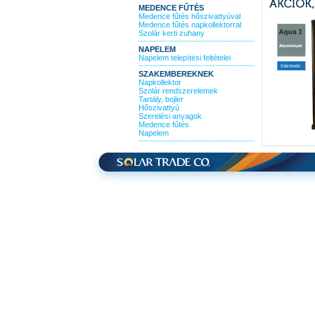
MEDENCE FŰTÉS
Medence fűtés hőszivattyúval
Medence fűtés napkollektorral
Szolár kerti zuhany
NAPELEM
Napelem telepítési feltételei
SZAKEMBEREKNEK
Napkollektor
Szolár rendszerelemek
Tartály, bojler
Hőszivattyú
Szerelési anyagok
Medence fűtés
Napelem