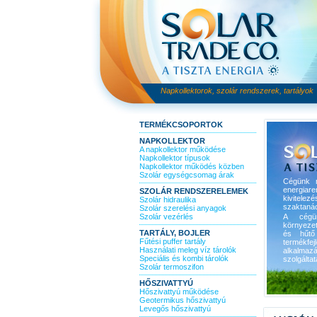
Napkollektorok, szolár rendszerek, tartályok
TERMÉKCSOPORTOK
NAPKOLLEKTOR
A napkollektor működése
Napkollektor típusok
Napkollektor működés közben
Szolár egységcsomag árak
Cégünk m
energiare
SZOLÁR RENDSZERELEMEK
kivitele
Szolár hidraulika
szaktanác
Szolár szerelési anyagok
Szolár vezérlés
A cégün
környezet
TARTÁLY, BOJLER
és hűtő
Fűtési puffer tartály
termékfe
Használati meleg víz tárolók
alkalmaz
Speciális és kombi tárolók
szolgálta
Szolár termoszifon
HŐSZIVATTYÚ
Hőszivattyú működése
Geotermikus hőszivattyú
Levegős hőszivattyú