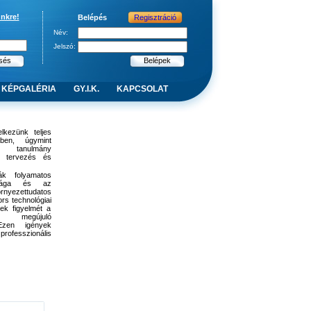
ünkre!
Belépés
Regisztráció
Név:
Jelszó:
KÉPGALÉRIA
GY.I.K.
KAPCSOLAT
lkezünk teljes
ében, úgymint
i tanulmány
s, tervezés és
k folyamatos
ansága és az
rnyezettudatos
ors technológiai
rek figyelmét a
n megújuló
 Ezen igények
professzionális