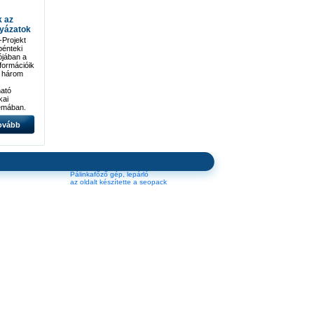
k az
lyázatok
Projekt
 pénteki
ójában a
nformációik
n három
ató
kai
émában.
ovább
tosabb
015
rgetikai
Pálinkafőző gép, lepárló
az oldalt készítette a seopack
álja
kkentés)
tos
égével
015
etikai
juló
el a
..]