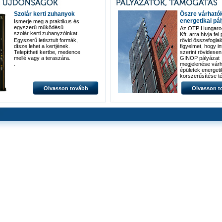
Szolár kerti zuhanyok
Őszre várható
energetikai pá
Ismerje meg a praktikus és
egyszerű működésű
Az OTP Hungaro-
szolár kerti zuhanyzóinkat.
Kft. arra hívja fel
Egyszerű letisztult formák,
rövid összefoglal
dísze lehet a kertjének.
figyelmet, hogy i
Telepítheti kertbe, medence
szerint rövidese
mellé vagy a teraszára.
GINOP pályázat
.
megjelenése várh
épületek energeti
korszerűsítése t
Olvasson tovább
Olvasson t
Ezekről a legfon
információk:
A GINOP 4.1.1-2
kódszámú
felhívás épületene
fejlesztések
támogatásátszolg
(hűtési-fűtési és
világítástechnikai
korszerűsítés,
hőveszteség csö
15-100 millió forin
támogatás segíts
A GINOP 4.1.2-2
kódszámú
kiírás épületenerg
fejlesztések megú
energiaforrás
hasznosítással
kombinálva címm
fentihez hasonló [.