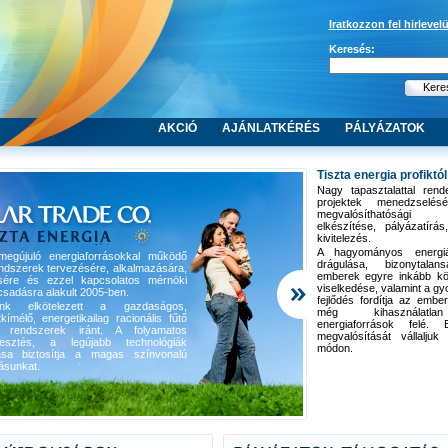
Iratkozzon fel hirlevel
Keresés:
AKCIÓ
AJÁNLATKÉRÉS
PÁLYÁZATOK
Tiszta energia profiktól
Nagy tapasztalattal rende
projektek menedzselés
megvalósíthatóság
elkészítése, pályázatírá
kivitelezés.
A hagyományos energiá
egújuló energiaforrásokkal működő
drágulása, bizonytal
ndszerek tervezésére, alkalmazására,
emberek egyre inkább kö
zésére és ezzel kapcsolatos mérnöki
viselkedése, valamint a gy
sadásra alakult 2005-ben.
fejlődés fordítja az embe
k elkötelezett a gazdaságos,
még kihasználatla
kímélő, energetikailag racionális fűtő
energiaforrások felé.
 rendszerek iránt. A folyamatos
megvalósítását vállaljuk 
jlesztés, a legújabb technológiák
módon.
ása biztosítja a magas színvonalú
tásunkat.