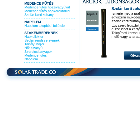
MEDENCE FŰTÉS
Medence fűtés hőszivattyúval
Szolár kerti zu
Medence fűtés napkollektorral
Ismerje meg a pra
Szolár kerti zuhany
egyszerű működé
szolár kerti zuhan
NAPELEM
Egyszerű letisztult
Napelem telepítési feltételei
dísze lehet a kertj
SZAKEMBEREKNEK
Telepítheti kertbe
Napkollektor
mellé vagy a teras
Szolár rendszerelemek
.
Tartály, bojler
Hőszivattyú
Szerelési anyagok
Medence fűtés
Olvas
Napelem