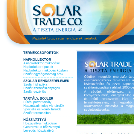
Napkollektorok, szolár rendszerek, tartályok
TERMÉKCSOPORTOK
NAPKOLLEKTOR
A napkollektor működése
Napkollektor típusok
Napkollektor működés közben
Szolár egységcsomag árak
Cégünk megújuló energiaforrás
energiarendszerek tervezésére, 
SZOLÁR RENDSZERELEMEK
kivitelezésére és ezzel kapcso
Szolár hidraulika
szaktanácsadásra alakult 2005-be
Szolár szerelési anyagok
Szolár vezérlés
A cégünk elkötelezett a 
környezetkímélő, energetikailag r
TARTÁLY, BOJLER
és hűtő rendszerek iránt. A
Fűtési puffer tartály
termékfejlesztés, a legújabb 
Használati meleg víz tárolók
alkalmazása biztosítja a maga
Speciális és kombi tárolók
szolgáltatásunkat.
Szolár termoszifon
HŐSZIVATTYÚ
Hőszivattyú működése
Geotermikus hőszivattyú
Levegős hőszivattyú