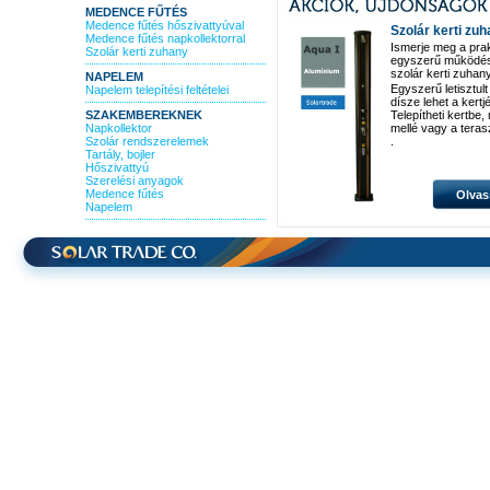
MEDENCE FŰTÉS
Medence fűtés hőszivattyúval
Szolár kerti zu
Medence fűtés napkollektorral
Ismerje meg a pra
Szolár kerti zuhany
egyszerű működé
szolár kerti zuhan
NAPELEM
Egyszerű letisztult
Napelem telepítési feltételei
dísze lehet a kertj
SZAKEMBEREKNEK
Telepítheti kertbe
Napkollektor
mellé vagy a teras
Szolár rendszerelemek
.
Tartály, bojler
Hőszivattyú
Szerelési anyagok
Medence fűtés
Olvas
Napelem