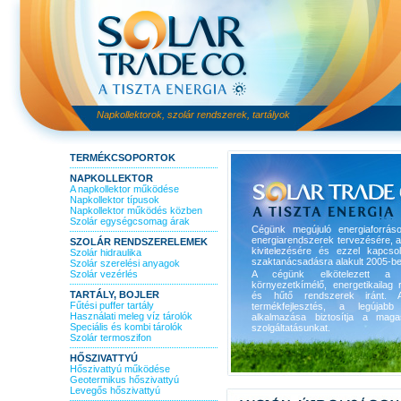
Napkollektorok, szolár rendszerek, tartályok
TERMÉKCSOPORTOK
NAPKOLLEKTOR
A napkollektor működése
Napkollektor típusok
Napkollektor működés közben
Szolár egységcsomag árak
Cégünk megújuló energiaforrás
energiarendszerek tervezésére, 
SZOLÁR RENDSZERELEMEK
kivitelezésére és ezzel kapcso
Szolár hidraulika
szaktanácsadásra alakult 2005-be
Szolár szerelési anyagok
Szolár vezérlés
A cégünk elkötelezett a 
környezetkímélő, energetikailag r
TARTÁLY, BOJLER
és hűtő rendszerek iránt. A
Fűtési puffer tartály
termékfejlesztés, a legújabb 
Használati meleg víz tárolók
alkalmazása biztosítja a maga
Speciális és kombi tárolók
szolgáltatásunkat.
Szolár termoszifon
HŐSZIVATTYÚ
Hőszivattyú működése
Geotermikus hőszivattyú
Levegős hőszivattyú