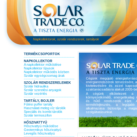
Napkollektorok, szolár rendszerek, tartályok
TERMÉKCSOPORTOK
NAPKOLLEKTOR
A napkollektor működése
Napkollektor típusok
Napkollektor működés közben
Szolár egységcsomag árak
Cégünk megújuló energiaforrás
energiarendszerek tervezésére, 
SZOLÁR RENDSZERELEMEK
kivitelezésére és ezzel kapcso
Szolár hidraulika
szaktanácsadásra alakult 2005-be
Szolár szerelési anyagok
Szolár vezérlés
A cégünk elkötelezett a 
környezetkímélő, energetikailag r
TARTÁLY, BOJLER
és hűtő rendszerek iránt. A
Fűtési puffer tartály
termékfejlesztés, a legújabb 
Használati meleg víz tárolók
alkalmazása biztosítja a maga
Speciális és kombi tárolók
szolgáltatásunkat.
Szolár termoszifon
HŐSZIVATTYÚ
Hőszivattyú működése
Geotermikus hőszivattyú
Levegős hőszivattyú