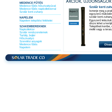
MEDENCE FŰTÉS
Medence fűtés hőszivattyúval
Szolár kerti zu
Medence fűtés napkollektorral
Ismerje meg a pra
Szolár kerti zuhany
egyszerű működé
szolár kerti zuhan
NAPELEM
Egyszerű letisztult
Napelem telepítési feltételei
dísze lehet a kertj
SZAKEMBEREKNEK
Telepítheti kertbe
Napkollektor
mellé vagy a teras
Szolár rendszerelemek
.
Tartály, bojler
Hőszivattyú
Szerelési anyagok
Medence fűtés
Olvas
Napelem