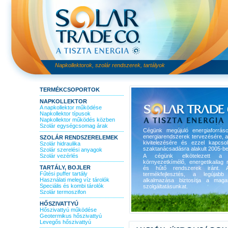
Napkollektorok, szolár rendszerek, tartályok
TERMÉKCSOPORTOK
NAPKOLLEKTOR
A napkollektor működése
Napkollektor típusok
Napkollektor működés közben
Szolár egységcsomag árak
Cégünk megújuló energiaforrás
energiarendszerek tervezésére, 
SZOLÁR RENDSZERELEMEK
kivitelezésére és ezzel kapcso
Szolár hidraulika
szaktanácsadásra alakult 2005-be
Szolár szerelési anyagok
Szolár vezérlés
A cégünk elkötelezett a 
környezetkímélő, energetikailag r
TARTÁLY, BOJLER
és hűtő rendszerek iránt. A
Fűtési puffer tartály
termékfejlesztés, a legújabb 
Használati meleg víz tárolók
alkalmazása biztosítja a maga
Speciális és kombi tárolók
szolgáltatásunkat.
Szolár termoszifon
HŐSZIVATTYÚ
Hőszivattyú működése
Geotermikus hőszivattyú
Levegős hőszivattyú