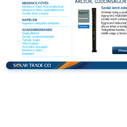
MEDENCE FŰTÉS
Medence fűtés hőszivattyúval
Szolár kerti zu
Medence fűtés napkollektorral
Ismerje meg a pra
Szolár kerti zuhany
egyszerű működé
szolár kerti zuhan
NAPELEM
Egyszerű letisztult
Napelem telepítési feltételei
dísze lehet a kertj
SZAKEMBEREKNEK
Telepítheti kertbe
Napkollektor
mellé vagy a teras
Szolár rendszerelemek
.
Tartály, bojler
Hőszivattyú
Szerelési anyagok
Medence fűtés
Olvas
Napelem