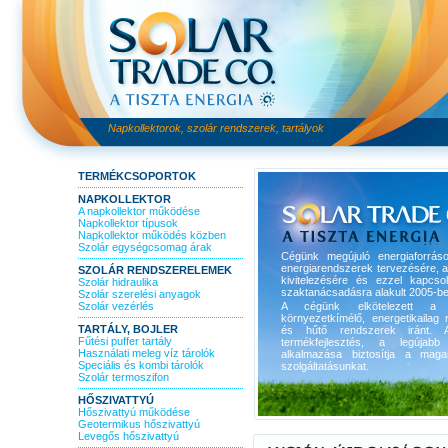
Napkollektorok, szolár rendszerek, tartályok
TERMÉKCSOPORTOK
NAPKOLLEKTOR
A napkollektor működése
Napkollektor típusok
Napkollektor működés közben
Szolár egységcsomag árak
Cégünk megújuló energiaforrás
energiarendszerek tervezésére, 
SZOLÁR RENDSZERELEMEK
kivitelezésére és ezzel kapcso
Szolár hidraulika
szaktanácsadásra alakult 2005-be
Szolár szerelési anyagok
Szolár vezérlés
A cégünk elkötelezett a 
környezetkímélő, energetikailag r
TARTÁLY, BOJLER
és hűtő rendszerek iránt. A
Fűtési puffer tartály
termékfejlesztés, a legújabb 
Használati meleg víz tárolók
alkalmazása biztosítja a maga
Speciális és kombi tárolók
szolgáltatásunkat.
Szolár termoszifon
HŐSZIVATTYÚ
Hőszivattyú működése
Geotermikus hőszivattyú
Levegős hőszivattyú