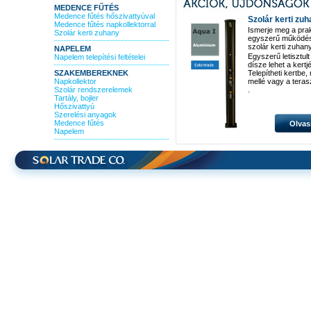
MEDENCE FŰTÉS
Medence fűtés hőszivattyúval
Szolár kerti zu
Medence fűtés napkollektorral
Ismerje meg a pra
Szolár kerti zuhany
egyszerű működé
szolár kerti zuhan
NAPELEM
Egyszerű letisztult
Napelem telepítési feltételei
dísze lehet a kertj
SZAKEMBEREKNEK
Telepítheti kertbe
Napkollektor
mellé vagy a teras
Szolár rendszerelemek
.
Tartály, bojler
Hőszivattyú
Szerelési anyagok
Medence fűtés
Olvas
Napelem