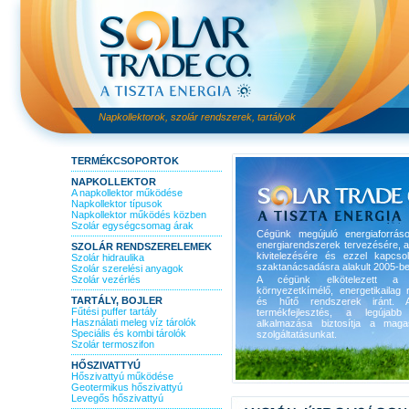
Napkollektorok, szolár rendszerek, tartályok
TERMÉKCSOPORTOK
NAPKOLLEKTOR
A napkollektor működése
Napkollektor típusok
Napkollektor működés közben
Szolár egységcsomag árak
Cégünk megújuló energiaforrás
energiarendszerek tervezésére, 
SZOLÁR RENDSZERELEMEK
kivitelezésére és ezzel kapcso
Szolár hidraulika
szaktanácsadásra alakult 2005-be
Szolár szerelési anyagok
Szolár vezérlés
A cégünk elkötelezett a 
környezetkímélő, energetikailag r
TARTÁLY, BOJLER
és hűtő rendszerek iránt. A
Fűtési puffer tartály
termékfejlesztés, a legújabb 
Használati meleg víz tárolók
alkalmazása biztosítja a maga
Speciális és kombi tárolók
szolgáltatásunkat.
Szolár termoszifon
HŐSZIVATTYÚ
Hőszivattyú működése
Geotermikus hőszivattyú
Levegős hőszivattyú