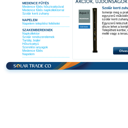
MEDENCE FŰTÉS
Medence fűtés hőszivattyúval
Szolár kerti zu
Medence fűtés napkollektorral
Ismerje meg a pra
Szolár kerti zuhany
egyszerű működé
szolár kerti zuhan
NAPELEM
Egyszerű letisztult
Napelem telepítési feltételei
dísze lehet a kertj
SZAKEMBEREKNEK
Telepítheti kertbe
Napkollektor
mellé vagy a teras
Szolár rendszerelemek
.
Tartály, bojler
Hőszivattyú
Szerelési anyagok
Medence fűtés
Olvas
Napelem