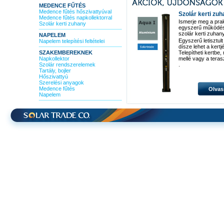
MEDENCE FŰTÉS
Medence fűtés hőszivattyúval
Szolár kerti zu
Medence fűtés napkollektorral
Ismerje meg a pra
Szolár kerti zuhany
egyszerű működé
szolár kerti zuhan
NAPELEM
Egyszerű letisztult
Napelem telepítési feltételei
dísze lehet a kertj
SZAKEMBEREKNEK
Telepítheti kertbe
Napkollektor
mellé vagy a teras
Szolár rendszerelemek
.
Tartály, bojler
Hőszivattyú
Szerelési anyagok
Medence fűtés
Olvas
Napelem