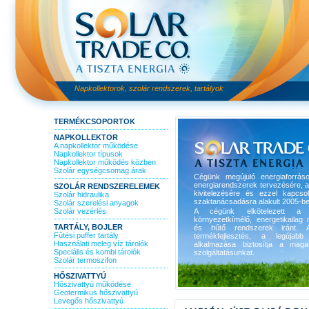
Napkollektorok, szolár rendszerek, tartályok
TERMÉKCSOPORTOK
NAPKOLLEKTOR
A napkollektor működése
Napkollektor típusok
Napkollektor működés közben
Szolár egységcsomag árak
Cégünk megújuló energiaforrás
energiarendszerek tervezésére, 
SZOLÁR RENDSZERELEMEK
kivitelezésére és ezzel kapcso
Szolár hidraulika
szaktanácsadásra alakult 2005-be
Szolár szerelési anyagok
Szolár vezérlés
A cégünk elkötelezett a 
környezetkímélő, energetikailag r
TARTÁLY, BOJLER
és hűtő rendszerek iránt. A
Fűtési puffer tartály
termékfejlesztés, a legújabb 
Használati meleg víz tárolók
alkalmazása biztosítja a maga
Speciális és kombi tárolók
szolgáltatásunkat.
Szolár termoszifon
HŐSZIVATTYÚ
Hőszivattyú működése
Geotermikus hőszivattyú
Levegős hőszivattyú