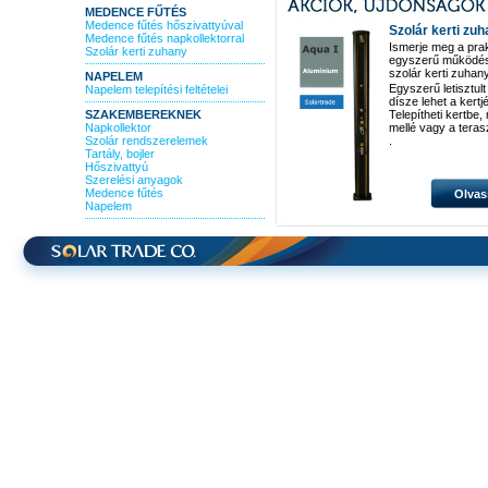
MEDENCE FŰTÉS
Medence fűtés hőszivattyúval
Szolár kerti zu
Medence fűtés napkollektorral
Ismerje meg a pra
Szolár kerti zuhany
egyszerű működé
szolár kerti zuhan
NAPELEM
Egyszerű letisztult
Napelem telepítési feltételei
dísze lehet a kertj
SZAKEMBEREKNEK
Telepítheti kertbe
Napkollektor
mellé vagy a teras
Szolár rendszerelemek
.
Tartály, bojler
Hőszivattyú
Szerelési anyagok
Medence fűtés
Olvas
Napelem