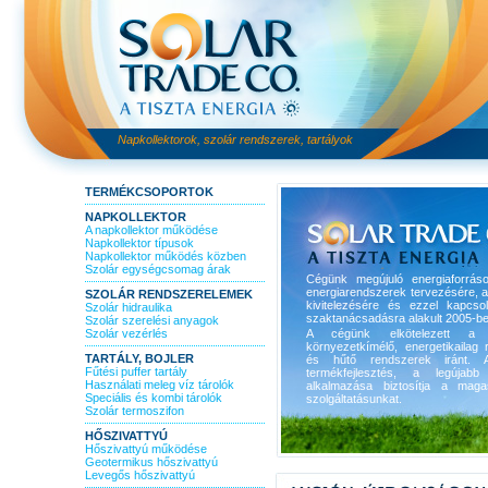
Napkollektorok, szolár rendszerek, tartályok
TERMÉKCSOPORTOK
NAPKOLLEKTOR
A napkollektor működése
Napkollektor típusok
Napkollektor működés közben
Szolár egységcsomag árak
Cégünk megújuló energiaforrás
energiarendszerek tervezésére, 
SZOLÁR RENDSZERELEMEK
kivitelezésére és ezzel kapcso
Szolár hidraulika
szaktanácsadásra alakult 2005-be
Szolár szerelési anyagok
Szolár vezérlés
A cégünk elkötelezett a 
környezetkímélő, energetikailag r
TARTÁLY, BOJLER
és hűtő rendszerek iránt. A
Fűtési puffer tartály
termékfejlesztés, a legújabb 
Használati meleg víz tárolók
alkalmazása biztosítja a maga
Speciális és kombi tárolók
szolgáltatásunkat.
Szolár termoszifon
HŐSZIVATTYÚ
Hőszivattyú működése
Geotermikus hőszivattyú
Levegős hőszivattyú