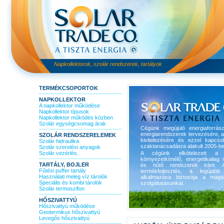
Napkollektorok, szolár rendszerek, tartályok
TERMÉKCSOPORTOK
NAPKOLLEKTOR
A napkollektor működése
Napkollektor típusok
Napkollektor működés közben
Szolár egységcsomag árak
Cégünk megújuló energiaforrás
energiarendszerek tervezésére, 
SZOLÁR RENDSZERELEMEK
kivitelezésére és ezzel kapcso
Szolár hidraulika
szaktanácsadásra alakult 2005-be
Szolár szerelési anyagok
Szolár vezérlés
A cégünk elkötelezett a 
környezetkímélő, energetikailag r
TARTÁLY, BOJLER
és hűtő rendszerek iránt. A
Fűtési puffer tartály
termékfejlesztés, a legújabb 
Használati meleg víz tárolók
alkalmazása biztosítja a maga
Speciális és kombi tárolók
szolgáltatásunkat.
Szolár termoszifon
HŐSZIVATTYÚ
Hőszivattyú működése
Geotermikus hőszivattyú
Levegős hőszivattyú