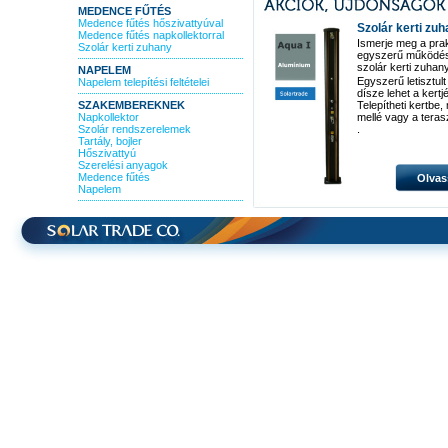
MEDENCE FŰTÉS
Medence fűtés hőszivattyúval
Szolár kerti zu
Medence fűtés napkollektorral
Ismerje meg a pra
Szolár kerti zuhany
egyszerű működé
szolár kerti zuhan
NAPELEM
Egyszerű letisztult
Napelem telepítési feltételei
dísze lehet a kertj
SZAKEMBEREKNEK
Telepítheti kertbe
Napkollektor
mellé vagy a teras
Szolár rendszerelemek
.
Tartály, bojler
Hőszivattyú
Szerelési anyagok
Medence fűtés
Olvas
Napelem