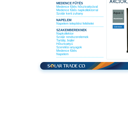
MEDENCE FŰTÉS
Medence fűtés hőszivattyúval
Medence fűtés napkollektorral
Szolár kerti zuhany
NAPELEM
Napelem telepítési feltételei
SZAKEMBEREKNEK
Napkollektor
Szolár rendszerelemek
Tartály, bojler
Hőszivattyú
Szerelési anyagok
Medence fűtés
Napelem