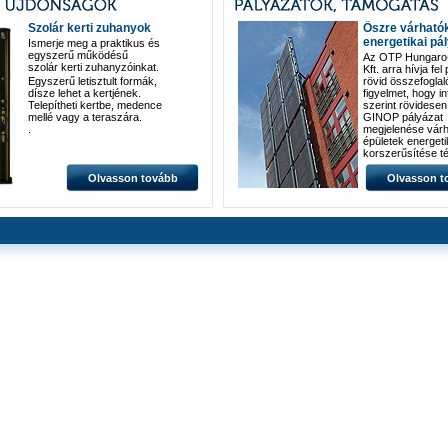
Szolár kerti zuhanyok
Őszre várható
energetikai pá
Ismerje meg a praktikus és
egyszerű működésű
Az OTP Hungaro-
szolár kerti zuhanyzóinkat.
Kft. arra hívja fel
Egyszerű letisztult formák,
rövid összefoglal
dísze lehet a kertjének.
figyelmet, hogy i
Telepítheti kertbe, medence
szerint rövidese
mellé vagy a teraszára.
GINOP pályázat
.
megjelenése várh
épületek energeti
korszerűsítése t
Olvasson tovább
Olvasson t
Ezekről a legfon
információk:
A GINOP 4.1.1-2
kódszámú
felhívás épületene
fejlesztések
támogatásátszolg
(hűtési-fűtési és
világítástechnikai
korszerűsítés,
hőveszteség csö
15-100 millió forin
támogatás segíts
A GINOP 4.1.2-2
kódszámú
kiírás épületenerg
fejlesztések megú
energiaforrás
hasznosítással
kombinálva címm
fentihez hasonló [.