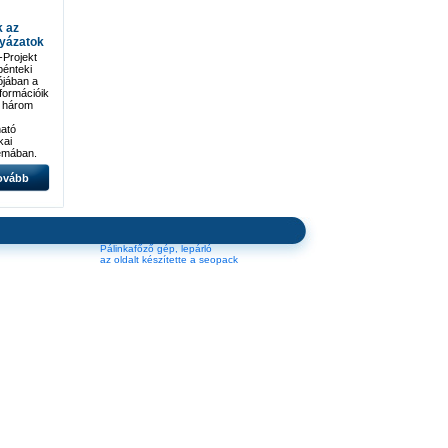
k az
lyázatok
Projekt
 pénteki
ójában a
nformációik
n három
ató
kai
émában.
ovább
tosabb
015
rgetikai
Pálinkafőző gép, lepárló
az oldalt készítette a seopack
álja
kkentés)
tos
égével
015
etikai
juló
el a
..]