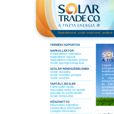
Napkollektorok, szolár rendszerek, tartályok
TERMÉKCSOPORTOK
NAPKOLLEKTOR
A napkollektor működése
Napkollektor típusok
Napkollektor működés közben
Szolár egységcsomag árak
Cégünk m
energiare
SZOLÁR RENDSZERELEMEK
kivitele
Szolár hidraulika
szaktanác
Szolár szerelési anyagok
Szolár vezérlés
A cégün
környezet
TARTÁLY, BOJLER
és hűtő
Fűtési puffer tartály
termékfe
Használati meleg víz tárolók
alkalmaz
Speciális és kombi tárolók
szolgálta
Szolár termoszifon
HŐSZIVATTYÚ
Hőszivattyú működése
Geotermikus hőszivattyú
Levegős hőszivattyú