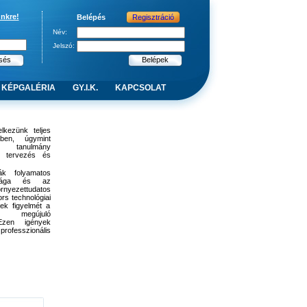
ünkre!
Belépés
Regisztráció
Név:
Jelszó:
KÉPGALÉRIA
GY.I.K.
KAPCSOLAT
lkezünk teljes
ében, úgymint
i tanulmány
s, tervezés és
k folyamatos
ansága és az
rnyezettudatos
ors technológiai
rek figyelmét a
n megújuló
 Ezen igények
professzionális