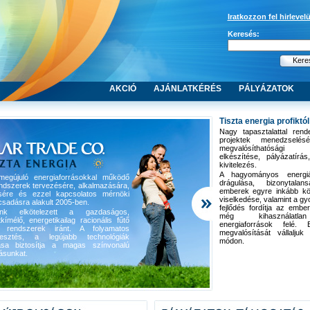
Iratkozzon fel hirlevel
Keresés:
AKCIÓ
AJÁNLATKÉRÉS
PÁLYÁZATOK
Tiszta energia profiktól
Nagy tapasztalattal rende
projektek menedzselés
megvalósíthatóság
elkészítése, pályázatírá
kivitelezés.
A hagyományos energiá
egújuló energiaforrásokkal működő
drágulása, bizonytal
ndszerek tervezésére, alkalmazására,
emberek egyre inkább kö
zésére és ezzel kapcsolatos mérnöki
viselkedése, valamint a gy
sadásra alakult 2005-ben.
fejlődés fordítja az embe
k elkötelezett a gazdaságos,
még kihasználatla
kímélő, energetikailag racionális fűtő
energiaforrások felé.
 rendszerek iránt. A folyamatos
megvalósítását vállaljuk 
jlesztés, a legújabb technológiák
módon.
ása biztosítja a magas színvonalú
tásunkat.