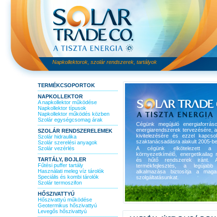
Napkollektorok, szolár rendszerek, tartályok
TERMÉKCSOPORTOK
NAPKOLLEKTOR
A napkollektor működése
Napkollektor típusok
Napkollektor működés közben
Szolár egységcsomag árak
Cégünk megújuló energiaforrás
energiarendszerek tervezésére, 
SZOLÁR RENDSZERELEMEK
kivitelezésére és ezzel kapcso
Szolár hidraulika
szaktanácsadásra alakult 2005-be
Szolár szerelési anyagok
Szolár vezérlés
A cégünk elkötelezett a 
környezetkímélő, energetikailag r
TARTÁLY, BOJLER
és hűtő rendszerek iránt. A
Fűtési puffer tartály
termékfejlesztés, a legújabb 
Használati meleg víz tárolók
alkalmazása biztosítja a maga
Speciális és kombi tárolók
szolgáltatásunkat.
Szolár termoszifon
HŐSZIVATTYÚ
Hőszivattyú működése
Geotermikus hőszivattyú
Levegős hőszivattyú