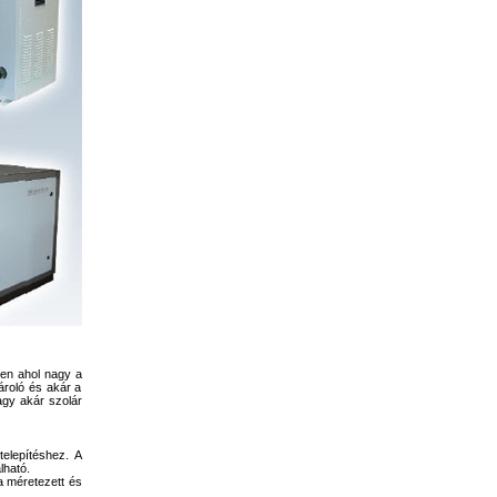
ben ahol nagy a
ároló és akár a
agy akár szolár
telepítéshez. A
lható.
a méretezett és