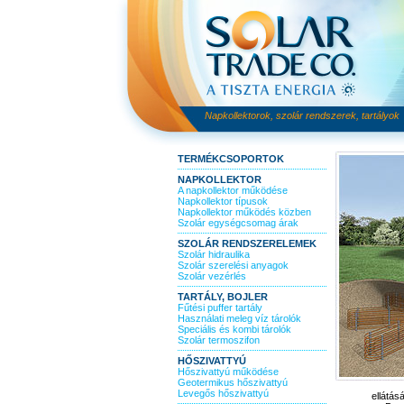
Napkollektorok, szolár rendszerek, tartályok
TERMÉKCSOPORTOK
NAPKOLLEKTOR
A napkollektor működése
Napkollektor típusok
Napkollektor működés közben
Szolár egységcsomag árak
SZOLÁR RENDSZERELEMEK
Szolár hidraulika
Szolár szerelési anyagok
Szolár vezérlés
TARTÁLY, BOJLER
Fűtési puffer tartály
Használati meleg víz tárolók
Speciális és kombi tárolók
Szolár termoszifon
HŐSZIVATTYÚ
Hőszivattyú működése
Geotermikus hőszivattyú
Levegős hőszivattyú
ellátásá