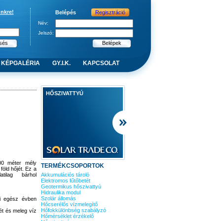
ünkre!
Belépés
Regisztráció
Név:
Jelszó:
KÉPGALÉRIA
GY.I.K.
KAPCSOLAT
HŐSZIVATTYÚ
100 méter mély
TERMÉKCSOPORTOK
föld hőjét. Ez a
tilag bárhol
Akkumulációs tároló
Elektromos fűtőbetét
Geotermikus hőszivattyú
Hidraulika modul
Szolár állomás
i egész évben
Hőcserélős vízmelegítő
Hőfokkülönbség szabályzó
ét és meleg víz
Hőmérséklet érzékelő