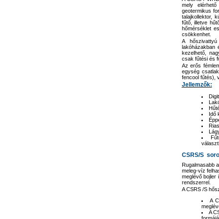
mely elérhet
geotermikus for
talajkollektor,
fűtő, illetve h
hőmérséklet es
csökkenhet.
A hőszivattyú
lakóházakban é
kezelhető, nag
csak fűtési és f
Az erős fémleme
egység csatlak
fencool fűtés),
Jellemzők:
Digi
Lakó
Hűté
Idő 
Éppe
Rias
Lágy
Fűt
választ
CSRS/S soro
Rugalmasabb a t
meleg-víz felha
meglévő bojler 
rendszerrel.
A CSRS /S hősz
A C
meglévő
A CS
formájá