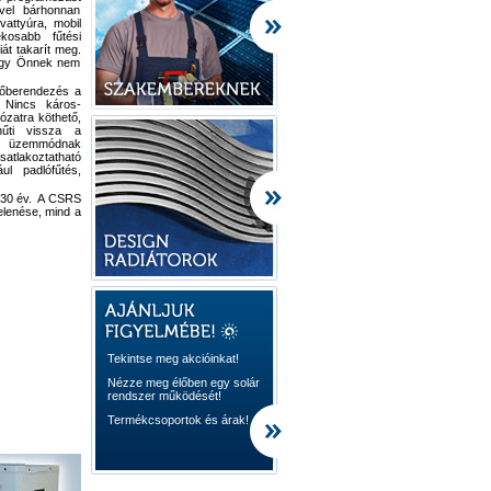
ével bárhonnan
vattyúra, mobil
ékosabb fűtési
át takarít meg.
 így Önnek nem
űtőberendezés a
. Nincs káros-
ózatra köthető,
hűti vissza a
si üzemmódnak
atlakoztatható
ul padlófűtés,
a 30 év. A CSRS
elenése, mind a
Tekintse meg akcióinkat!
Nézze meg élőben egy solár
rendszer működését!
Termékcsoportok és árak!