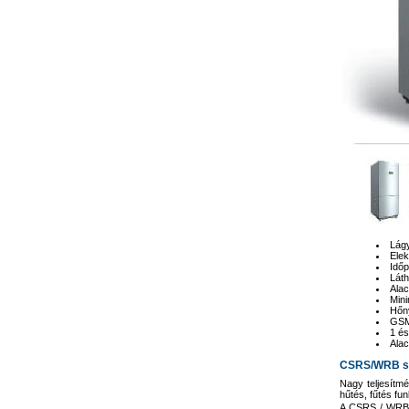
Lágy
Elek
Idő
Láth
Alac
Mini
Hőny
GSM
1 és
Alac
CSRS/WRB s
Nagy teljesítmé
hűtés, fűtés fu
A CSRS / WRB h