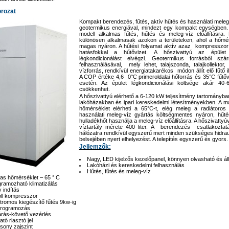
rozat
Kompakt berendezés, fűtés, aktív hűtés és használati meleg
geotermikus energiával, mindezt egy kompakt egységbe
modell alkalmas fűtés, hűtés és meleg-víz előállításra
különösen alkalmasak azokon a területeken, ahol a hőmé
magas nyáron. A hűtési folyamat aktív azaz kompresszor á
hatásfokkal a hűtővizet. A hőszivattyú az épüle
légkondicionálást elvégzi. Geotermikus forrásból sz
felhasználásával, mely lehet, talajszonda, talajkollektor, 
vízforrás, rendkívül energiatakarékos módon állít elő fűtő il
A COP értéke 4,6 0°C primeroldalai hőforrás és 35°C fűtő
esetén. Az épület légkondicionálási költsége akár 40-
csökkenhet.
A hőszivattyú elérhető a 6-120 kW teljesítmény tartományba
lakóházakban és ipari kereskedelmi létesítményekben. A ma
hőmérséklet elérheti a 65°C-t, elég meleg a radiátoros 
használati meleg-víz gyártás költségmentes nyáron, hűté
hulladékhőt használja a meleg-víz előállításra. A hőszivattyú
víztartály mérete 400 liter. A berendezés csatlakoztat
hálózatra rendkívül egyszerű mert minden szükséges hidrau
belsejében nyert elhelyezést. A telepítés egyszerű és gyors.
Jellemzők:
Nagy, LED kijelzős kezelőpanel, könnyen olvasható és áll
Lakóházi és kereskedelmi felhasználás
Hűtés, fűtés és meleg-víz
s hőmérséklet – 65 ° C
ramozható klimatizálás
 indítás
ll kompresszor
tromos kiegészítő fűtés 9kw-ig
programozás
árás-követő vezérlés
ató riasztó jel
sony zajszint