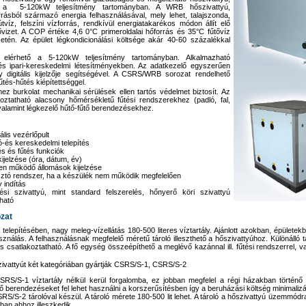
ő a 5-120kW teljesítmény tartományban. A WRB hőszivattyú,
rásból származó energia felhasználásával, mely lehet, talajszonda,
 kútvíz, felszíni vízforrás, rendkívül energiatakarékos módon állít elő
űtővizet. A COP értéke 4,6 0°C primeroldalai hőforrás és 35°C fűtővíz
etén. Az épület légkondicionálási költsége akár 40-60 százalékkal
 elérhető a 5-120kW teljesítmény tartományban. Alkalmazható
s ipari-kereskedelmi létesítményekben. Az adatkezelő egyszerűen
y digitális kijelzője segítségével. A CSRS/WRB sorozat rendelhető
űtés-hűtés kiépítettséggel.
z burkolat mechanikai sérülések ellen tartós védelmet biztosít. Az
oztatható alacsony hőmérsékletű fűtési rendszerekhez (padló, fal,
 valamint légkezelő hűtő-fűtő berendezésekhez.
tális vezérlőpult
-és kereskedelmi telepítés
s és fűtés funkciók
kijelzése (óra, dátum, év)
n működő állomások kijelzése
ztó rendszer, ha a készülék nem működik megfelelően
 indítás
ési szivattyú, mint standard felszerelés, hőnyerő köri szivattyú
ható
zat
elepítésében, nagy meleg-vízellátás 180-500 literes víztartály. Ajánlott azokban, épületek
sználás. A felhasználásnak megfelelő méretű tároló illeszthető a hőszivattyúhoz. Különálló t
is csatlakoztatható. A fő egység összeépíthető a meglévő kazánnal ill. fűtési rendszerrel, v
ivattyút két kategóriában gyártják CSRS/S-1, CSRS/S-2
SRS/S-1 víztartály nélkül kerül forgalomba, ez jobban megfelel a régi házakban történő 
 berendezéseket fel lehet használni a korszerűsítésben így a beruházási költség minimalizá
RS/S-2 tárolóval készül. A tároló mérete 180-500 lit lehet. A tároló a hőszivattyú üzemmódr
ban ahhoz illeszkedik.