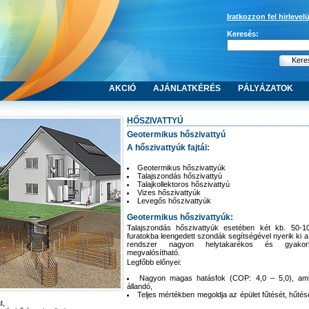
Iratkozzon fel hirlevel
Keresés:
AKCIÓ
AJÁNLATKÉRÉS
PÁLYÁZATOK
HŐSZIVATTYÚ
Geotermikus hőszivattyú
A hőszivattyúk fajtái:
Geotermikus hőszivattyúk
Talajszondás hőszivattyú
Talajkollektoros hőszivattyú
Vizes hőszivattyúk
Levegős hőszivattyúk
Geotermikus hőszivattyúk:
Talajszondás hőszivattyúk esetében két kb. 50-
furatokba leengedett szondák segítségével nyerik ki a 
rendszer nagyon helytakarékos és gyakorla
megvalósítható.
Legfőbb előnyei:
Nagyon magas hatásfok (COP: 4,0 – 5,0), am
állandó,
Teljes mértékben megoldja az épület fűtését, hűtés
t,