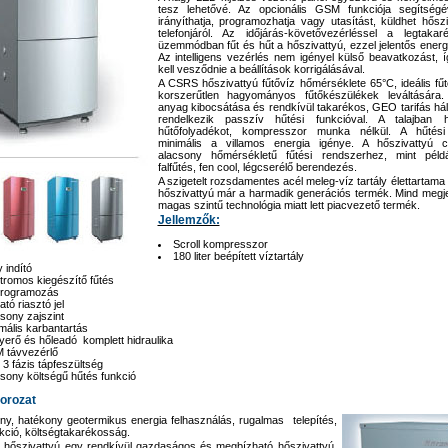
tesz lehetővé. Az opcionális GSM funkciója segítség
irányíthatja, programozhatja vagy utasítást, küldhet hőszi
telefonjáról. Az időjárás-követővezérléssel a legtakar
üzemmódban fűt és hűt a hőszivattyú, ezzel jelentős energi
Az intelligens vezérlés nem igényel külső beavatkozást,
kell vesződnie a beállítások korrigálásával.
A CSRS hőszivattyú fűtővíz hőmérséklete 65°C, ideális f
korszerűtlen hagyományos fűtőkészülékek leváltására
anyag kibocsátása és rendkívül takarékos, GEO tarifás hál
rendelkezik passzív hűtési funkcióval. A talajban 
hűtőfolyadékot, kompresszor munka nélkül. A hűté
minimális a villamos energia igénye. A hőszivattyú cs
alacsony hőmérsékletű fűtési rendszerhez, mint példá
falfűtés, fen cool, légcserélő berendezés.
A szigetelt rozsdamentes acél meleg-víz tartály élettartam
hőszivattyú már a harmadik generációs termék. Mind megj
magas szintű technológia miatt lett piacvezető termék.
Jellemzők:
Scroll kompresszor
180 liter beépített víztartály
 indító
tromos kiegészítő fűtés
programozás
ató riasztó jel
sony zajszint
mális karbantartás
erő és hőleadó komplett hidraulika
 távvezérlő
 3 fázis tápfeszültség
sony költségű hűtés funkció
orozat
ny, hatékony geotermikus energia felhasználás, rugalmas telepítés,
nkció, költségtakarékosság.
őszivattyú egy rendkívül gazdaságos és megbízható hőszivattyú,