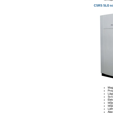
CSRS SLG so
Maga
Prog
Lágy
Scro
Elek
Idő
Időj
Láth
Alac