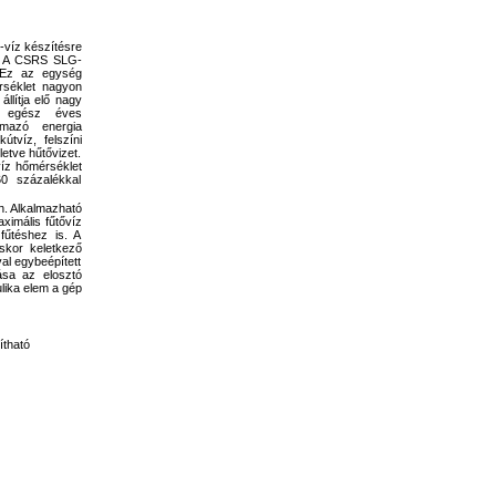
-víz készítésre
n. A CSRS SLG-
. Ez az egység
rséklet nagyon
llítja elő nagy
t egész éves
ármazó energia
kútvíz, felszíni
letve hűtővizet.
víz hőmérséklet
60 százalékkal
n. Alkalmazható
ximális fűtővíz
fűtéshez is. A
skor keletkező
val egybeépített
ása az elosztó
lika elem a gép
ítható