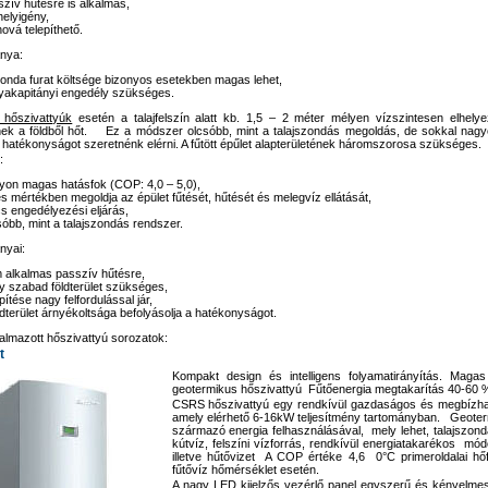
zív hűtésre is alkalmas,
helyigény,
ová telepíthető.
ánya:
onda furat költsége bizonyos esetekben magas lehet,
akapitányi engedély szükséges.
s hőszivattyúk
esetén a talajfelszín alatt kb. 1,5 – 2 méter mélyen vízszintesen elhely
nek a földből hőt. Ez a módszer olcsóbb, mint a talajszondás megoldás, de sokkal nagy
hatékonyságot szeretnénk elérni. A fűtött épűlet alapterületének háromszorosa szükséges.
:
on magas hatásfok (COP: 4,0 – 5,0),
es mértékben megoldja az épület fűtését, hűtését és melegvíz ellátását,
s engedélyezési eljárás,
óbb, mint a talajszondás rendszer.
nyai:
alkalmas passzív hűtésre,
 szabad földterület szükséges,
pítése nagy felfordulással jár,
ldterület árnyékoltsága befolyásolja a hatékonyságot.
galmazott hőszivattyú sorozatok:
t
Kompakt design és intelligens folyamatirányítás. Maga
geotermikus hőszivattyú Fűtőenergia megtakarítás 40-60 
CSRS hőszivattyú egy rendkívül gazdaságos és megbízhat
amely elérhető 6-16kW teljesítmény tartományban. Geoter
származó energia felhasználásával, mely lehet, talajszonda,
kútvíz, felszíni vízforrás, rendkívül energiatakarékos módon
illetve hűtővizet A COP értéke 4,6 0°C primeroldalai hő
fűtővíz hőmérséklet esetén.
A nagy LED kijelzős vezérlő panel egyszerű és kényelme