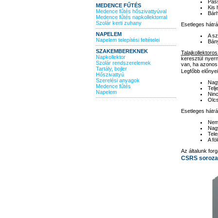
Pass
MEDENCE FŰTÉS
Kis 
Medence fűtés hőszivattyúval
Bárh
Medence fűtés napkollektorral
Szolár kerti zuhany
Esetleges hátr
NAPELEM
A sz
Napelem telepítési feltételei
Bány
SZAKEMBEREKNEK
Talajkollektoro
Napkollektor
keresztül nyer
Szolár rendszerelemek
van, ha azonos 
Tartály, bojler
Legfőbb előnyei
Hőszivattyú
Szerelési anyagok
Nagy
Medence fűtés
Telj
Napelem
Ninc
Olcs
Esetleges hátrá
Nem 
Nagy
Tele
A fö
Az általunk for
CSRS soroza