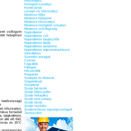
Hőszivattyú
Keringető szivattyú
Kombi tároló
Levegő-víz hőszivattyú
Medence fűtés
Medence fűtőpanel
Medence hőszivattyú
Medence keringtető szivattyú
Medence szűrőegység
ezett csőkígyón
Napkollektor
obb helyigénye
Napkollektor cső
Napkollektor kiegészítők
Napkollektor lábak
Napkollektor tartókeret
Napkollektor teljesítményfokozó
Síkkollektor
Szerelési anyagok
Csövek
Fagyállók
Fittingek
Hőcserélők
Roppantó
Szelepek és Motorok
Szigetelések
Szivattyúk
Szolár fali tároló
Szolár fűtési puffer
Szolár hidraulika
Szolár kerti zuhany
s hatékonyságú
Szolár tároló
%
Szolár vezérlés
ó hőszivattyú,
Szolárrendszer egységcsomagok
mikus forrásból
Termoszifon
 talajkollektor,
 állít elő fűtő,
forrás és 35°C
s programozást