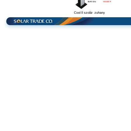
Cool II szolár zuhany