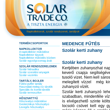
Napkollektorok, szolár rendszerek, tartályok
MEDENCE FŰTÉS
TERMÉKCSOPORTOK
NAPKOLLEKTOR
Szolár kerti zuhany
A napkollektor működése
Napkollektor típusok
Napkollektor működés közben
Szolár egységcsomag árak
Szolár kerti zuhany
SZOLÁR RENDSZERELEMEK
Kertjében zuhanyozhat nap
Szolár hidraulika
keverő csapja segítségév
Szolár szerelési anyagok
Szolár vezérlés
tusoló vizet. Nem kell sáros
TARTÁLY, BOJLER
melegített vízzel még kin
Fűtési puffer tartály
zuhanyzó vízét.
Használati meleg víz tárolók
Speciális és kombi tárolók
Szolár kerti zuhanyzó leh
Szolár termoszifon
szabadban, mindenféle víz
HŐSZIVATTYÚ
is elvégezhető szinte köl
Hőszivattyú működése
Geotermikus hőszivattyú
locsoló csövet kell egy g
Levegős hőszivattyú