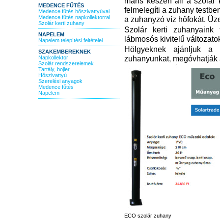
máris készen áll a szolár
MEDENCE FŰTÉS
felmelegíti a zuhany testben
Medence fűtés hőszivattyúval
Medence fűtés napkollektorral
a zuhanyzó víz hőfokát. Üz
Szolár kerti zuhany
Szolár kerti zuhanyaink
NAPELEM
lábmosós kivitelű változatok
Napelem telepítési feltételei
Hölgyeknek ajánljuk a v
SZAKEMBEREKNEK
zuhanyunkat, megóvhatják a 
Napkollektor
Szolár rendszerelemek
Tartály, bojler
Hőszivattyú
Szerelési anyagok
Medence fűtés
Napelem
ECO szolár zuhany