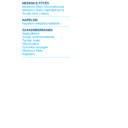
MEDENCE FŰTÉS
Medence fűtés hőszivattyúval
Medence fűtés napkollektorral
Szolár kerti zuhany
NAPELEM
Napelem telepítési feltételei
SZAKEMBEREKNEK
Napkollektor
Szolár rendszerelemek
Tartály, bojler
Hőszivattyú
Szerelési anyagok
Medence fűtés
Napelem