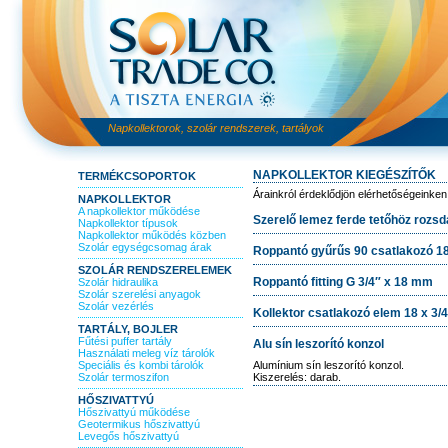
Napkollektorok, szolár rendszerek, tartályok
NAPKOLLEKTOR KIEGÉSZÍTŐK
TERMÉKCSOPORTOK
Árainkról érdeklődjön elérhetőségeinken
NAPKOLLEKTOR
A napkollektor működése
Szerelő lemez ferde tetőhöz rozsd
Napkollektor típusok
Napkollektor működés közben
Szolár egységcsomag árak
Roppantó gyűrűs 90 csatlakozó 18
SZOLÁR RENDSZERELEMEK
Roppantó fitting G 3/4″ x 18 mm
Szolár hidraulika
Szolár szerelési anyagok
Szolár vezérlés
Kollektor csatlakozó elem 18 x 3/4
TARTÁLY, BOJLER
Fűtési puffer tartály
Alu sín leszorító konzol
Használati meleg víz tárolók
Speciális és kombi tárolók
Alumínium sín leszorító konzol.
Szolár termoszifon
Kiszerelés: darab.
HŐSZIVATTYÚ
Hőszivattyú működése
Geotermikus hőszivattyú
Levegős hőszivattyú