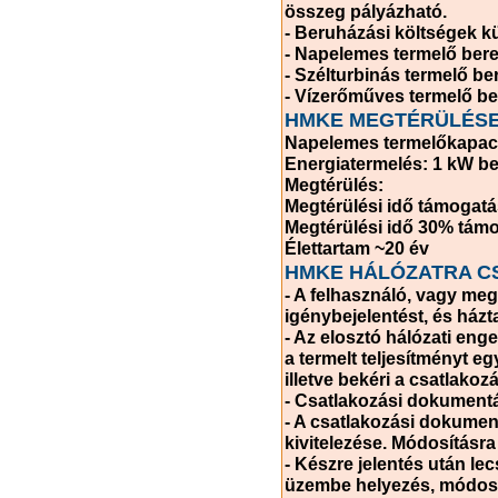
összeg pályázható.
- Beruházási költségek k
- Napelemes termelő bere
- Szélturbinás termelő be
- Vízerőműves termelő b
HMKE MEGTÉRÜLÉS
Napelemes termelőkapaci
Energiatermelés: 1 kW b
Megtérülés:
Megtérülési idő támogatá
Megtérülési idő 30% támo
Élettartam ~20 év
HMKE HÁLÓZATRA C
- A felhasználó, vagy me
igénybejelentést, és házt
- Az elosztó hálózati eng
a termelt teljesítményt e
illetve bekéri a csatlako
- Csatlakozási dokument
- A csatlakozási dokumen
kivitelezése. Módosításr
- Készre jelentés után le
üzembe helyezés, módosít