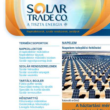
Napkollektorok, szolár rendszerek, tartályok
NAPELEM
TERMÉKCSOPORTOK
Napelem telepítési feltételei
NAPKOLLEKTOR
A napkollektor működése
Napkollektor típusok
Napkollektor működés közben
Szolár egységcsomag árak
SZOLÁR RENDSZERELEMEK
Szolár hidraulika
Szolár szerelési anyagok
Szolár vezérlés
TARTÁLY, BOJLER
Fűtési puffer tartály
Használati meleg víz tárolók
Speciális és kombi tárolók
Szolár termoszifon
HŐSZIVATTYÚ
fotovolt erőmű
Hőszivattyú működése
Geotermikus hőszivattyú
A háztartási mé
Levegős hőszivattyú