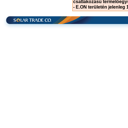
csatlakozású termelőegy
- E.ON területén jelenleg