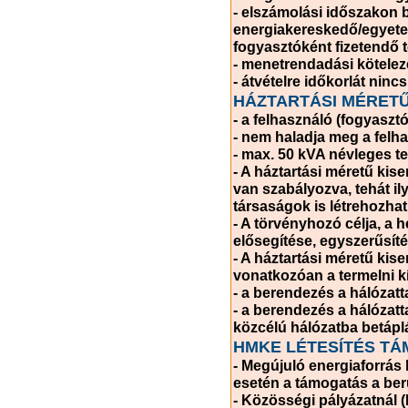
- elszámolási időszakon b
energiakereskedő/egyetem
fogyasztóként fizetendő t
- menetrendadási kötelez
- átvételre időkorlát nincs
HÁZTARTÁSI MÉRETŰ
- a felhasználó (fogyaszt
- nem haladja meg a felha
- max. 50 kVA névleges t
- A háztartási méretű ki
van szabályozva, tehát i
társaságok is létrehozha
- A törvényhozó célja, a h
elősegítése, egyszerűsíté
- A háztartási méretű kis
vonatkozóan a termelni kí
- a berendezés a hálózatt
- a berendezés a hálózatt
közcélú hálózatba betáplá
HMKE LÉTESÍTÉS T
- Megújuló energiaforrás 
esetén a támogatás a ber
- Közösségi pályázatnál