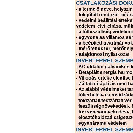
CSATLAKOZÁSI DOKU
- a termelő neve, helyszín
- telepített rendszer leírás
- védelmi beállítási érték
védelem elvi leírása, műk
- a túlfeszültség védelemi
- egyvonalas villamos sém
- a beépített gyártmányo
- mérőrendszer, mérőhely 
- tulajdonosi nyilatkozat
INVERTERREL SZEM
- AC oldalon galvanikus 
- Betáplált energia harm
- Villogás értéke elégítse
- Zárlati rátáplálás nem 
- Az alábbi védelmeket ta
túlterhelés- és rövidzárl
földzárlati/testzárlati vé
feszültségnövekedési-, 
frekvencianövekedési-, 
elosztóhálózati-szigetüz
egyenáramú védelem
INVERTERREL SZEM