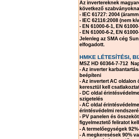
Az invertereknek magyaro
következő szabványoknak 
- IEC 61727: 2004 (áramm
- IEC 62116:2008 (nem kív
- EN 61000-6-1, EN 61000
- EN 61000-6-2, EN 61000
Jelenleg az SMA cég Sunn
elfogadott.
HMKE LÉTESÍTÉSI, 
MSZ HD 60364-7-712 Nape
- Az inverter karbantartá
beépíteni
- Az invertert AC oldalo
keresztül kell csatlakozta
- DC oldal érintésvédelme
szigetelés
- AC oldal érintésvédelme
érintésvédelmi rendszer
- PV panelen és összeköt
figyelmeztető feliratot kel
- A termelőegységek 92%-
- A megkeresések 90% va