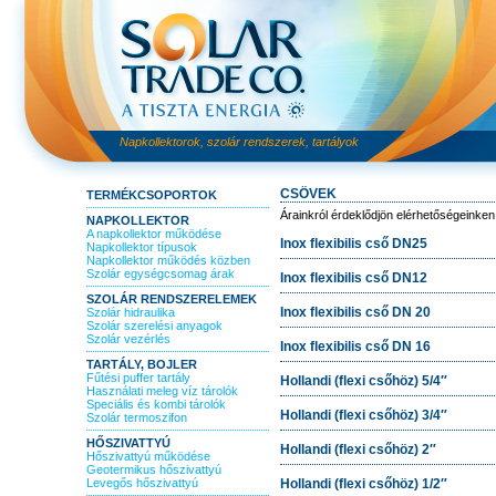
Napkollektorok, szolár rendszerek, tartályok
CSÖVEK
TERMÉKCSOPORTOK
Árainkról érdeklődjön elérhetőségeinken
NAPKOLLEKTOR
A napkollektor működése
Inox flexibilis cső DN25
Napkollektor típusok
Napkollektor működés közben
Szolár egységcsomag árak
Inox flexibilis cső DN12
SZOLÁR RENDSZERELEMEK
Inox flexibilis cső DN 20
Szolár hidraulika
Szolár szerelési anyagok
Szolár vezérlés
Inox flexibilis cső DN 16
TARTÁLY, BOJLER
Fűtési puffer tartály
Hollandi (flexi csőhöz) 5/4″
Használati meleg víz tárolók
Speciális és kombi tárolók
Hollandi (flexi csőhöz) 3/4″
Szolár termoszifon
HŐSZIVATTYÚ
Hollandi (flexi csőhöz) 2″
Hőszivattyú működése
Geotermikus hőszivattyú
Levegős hőszivattyú
Hollandi (flexi csőhöz) 1/2″