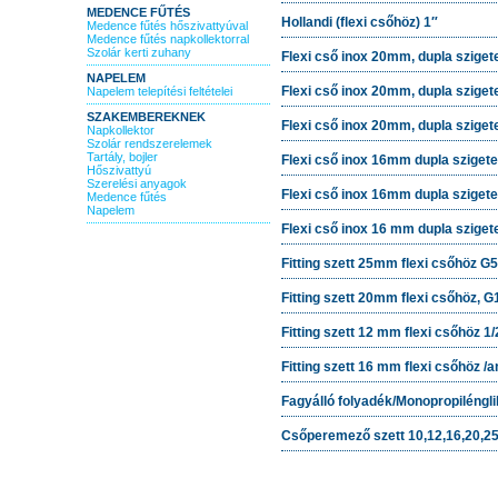
MEDENCE FŰTÉS
Hollandi (flexi csőhöz) 1″
Medence fűtés hőszivattyúval
Medence fűtés napkollektorral
Szolár kerti zuhany
Flexi cső inox 20mm, dupla szigete
NAPELEM
Flexi cső inox 20mm, dupla szigete
Napelem telepítési feltételei
SZAKEMBEREKNEK
Flexi cső inox 20mm, dupla szigete
Napkollektor
Szolár rendszerelemek
Tartály, bojler
Flexi cső inox 16mm dupla szigetel
Hőszivattyú
Szerelési anyagok
Flexi cső inox 16mm dupla szigete
Medence fűtés
Napelem
Flexi cső inox 16 mm dupla szigete
Fitting szett 25mm flexi csőhöz G5
Fitting szett 20mm flexi csőhöz, G
Fitting szett 12 mm flexi csőhöz 1/
Fitting szett 16 mm flexi csőhöz /a
Fagyálló folyadék/Monopropiléngli
Csőperemező szett 10,12,16,20,