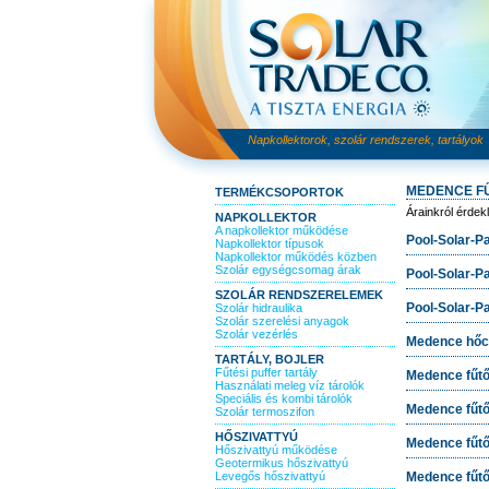
Napkollektorok, szolár rendszerek, tartályok
MEDENCE F
TERMÉKCSOPORTOK
Árainkról érdek
NAPKOLLEKTOR
A napkollektor működése
Pool-Solar-P
Napkollektor típusok
Napkollektor működés közben
Szolár egységcsomag árak
Pool-Solar-Pa
SZOLÁR RENDSZERELEMEK
Pool-Solar-Pa
Szolár hidraulika
Szolár szerelési anyagok
Szolár vezérlés
Medence hőc
TARTÁLY, BOJLER
Fűtési puffer tartály
Medence fűtő
Használati meleg víz tárolók
Speciális és kombi tárolók
Medence fűtő
Szolár termoszifon
HŐSZIVATTYÚ
Medence fűtő
Hőszivattyú működése
Geotermikus hőszivattyú
Levegős hőszivattyú
Medence fűtő