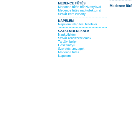
MEDENCE FŰTÉS
Medence fűtő
Medence fűtés hőszivattyúval
Medence fűtés napkollektorral
Szolár kerti zuhany
NAPELEM
Napelem telepítési feltételei
SZAKEMBEREKNEK
Napkollektor
Szolár rendszerelemek
Tartály, bojler
Hőszivattyú
Szerelési anyagok
Medence fűtés
Napelem