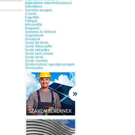
Napkollektor teljesítményfokozó
Síkkollektor
Szerelési anyagok
Csövek
Fagyállók
Fittingek
Hőcserélők
Roppantó
Szelepek és Motorok
Szigetelések
Szivattyúk
Szolár fali tároló
Szolár fűtési puffer
Szolár hidraulika
Szolár kerti zuhany
Szolár tároló
Szolár vezérlés
Szolárrendszer egységcsomagok
Termoszifon