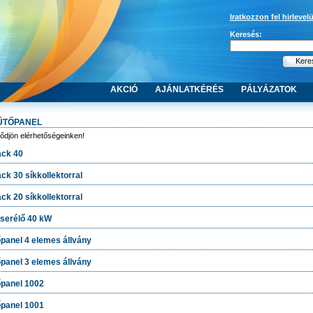
Iratkozzon fel hirlevel
Keresés:
AKCIÓ
AJÁNLATKÉRÉS
PÁLYÁZATOK
ŰTŐPANEL
lődjön elérhetőségeinken!
ack 40
ck 30 síkkollektorral
ck 20 síkkollektorral
serélő 40 kW
panel 4 elemes állvány
panel 3 elemes állvány
panel 1002
panel 1001