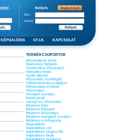
ünkre!
Belépés
Regisztráció
Név:
Jelszó:
KÉPGALÉRIA
GY.I.K.
KAPCSOLAT
TERMÉKCSOPORTOK
Akkumulációs tároló
Elektromos fűtőbetét
Geotermikus hőszivattyú
Hidraulika modul
Szolár állomás
Hőcserélős vízmelegítő
Hőfokkülönbség szabályzó
Hőmérséklet érzékelő
Hőszivattyú
Keringető szivattyú
Kombi tároló
Levegő-víz hőszivattyú
Medence fűtés
Medence fűtőpanel
Medence hőszivattyú
Medence keringtető szivattyú
Medence szűrőegység
Napkollektor
Napkollektor cső
Napkollektor kiegészítők
Napkollektor lábak
Napkollektor tartókeret