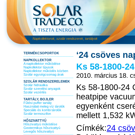
Napkollektorok, szolár rendszerek, tartályok
‘24 csöves nap
TERMÉKCSOPORTOK
NAPKOLLEKTOR
Ks 58-1800-24
A napkollektor működése
Napkollektor típusok
Napkollektor működés közben
2010. március 18. c
Szolár egységcsomag árak
SZOLÁR RENDSZERELEMEK
Ks 58-1800-24 C
Szolár hidraulika
Szolár szerelési anyagok
Szolár vezérlés
heatpipe vacuum
TARTÁLY, BOJLER
Fűtési puffer tartály
egyenként cseré
Használati meleg víz tárolók
Speciális és kombi tárolók
mellett 1,532 k
Szolár termoszifon
HŐSZIVATTYÚ
Hőszivattyú működése
Címkék:
24 csöv
Geotermikus hőszivattyú
Levegős hőszivattyú