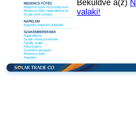
Beküldve a(z)
N
MEDENCE FŰTÉS
Medence fűtés hőszivattyúval
valaki!
Medence fűtés napkollektorral
Szolár kerti zuhany
NAPELEM
Napelem telepítési feltételei
SZAKEMBEREKNEK
Napkollektor
Szolár rendszerelemek
Tartály, bojler
Hőszivattyú
Szerelési anyagok
Medence fűtés
Napelem