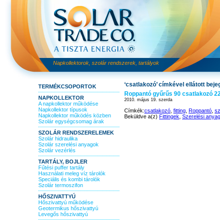
Napkollektorok, szolár rendszerek, tartályok
‘csatlakozó’ címkével ellátott bej
TERMÉKCSOPORTOK
Roppantó gyűrűs 90 csatlakozó 22
NAPKOLLEKTOR
2010. május 19. szerda
A napkollektor működése
Napkollektor típusok
Címkék:
csatlakozó
,
fitting
,
Roppantó
,
sz
Napkollektor működés közben
Beküldve a(z)
Fittingek
,
Szerelési anya
Szolár egységcsomag árak
SZOLÁR RENDSZERELEMEK
Szolár hidraulika
Szolár szerelési anyagok
Szolár vezérlés
TARTÁLY, BOJLER
Fűtési puffer tartály
Használati meleg víz tárolók
Speciális és kombi tárolók
Szolár termoszifon
HŐSZIVATTYÚ
Hőszivattyú működése
Geotermikus hőszivattyú
Levegős hőszivattyú