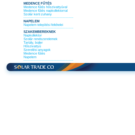
MEDENCE FŰTÉS
Medence fűtés hőszivattyúval
Medence fűtés napkollektorral
Szolár kerti zuhany
NAPELEM
Napelem telepítési feltételei
SZAKEMBEREKNEK
Napkollektor
Szolár rendszerelemek
Tartály, bojler
Hőszivattyú
Szerelési anyagok
Medence fűtés
Napelem