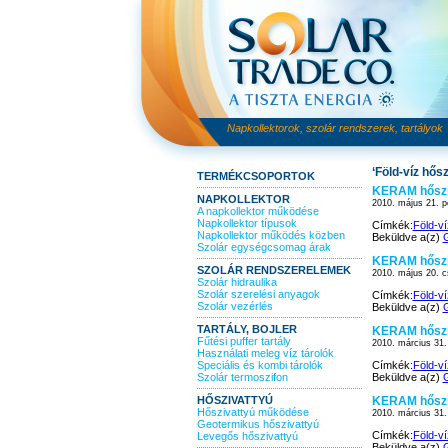
Napkollektorok, szolár rendszerek, tartályok
‘Föld-víz hős
TERMÉKCSOPORTOK
KERAM hőszi
NAPKOLLEKTOR
2010. május 21. p
A napkollektor működése
Napkollektor típusok
Címkék:
Föld-ví
Napkollektor működés közben
Beküldve a(z)
G
Szolár egységcsomag árak
KERAM hőszi
SZOLÁR RENDSZERELEMEK
2010. május 20. c
Szolár hidraulika
Szolár szerelési anyagok
Címkék:
Föld-ví
Szolár vezérlés
Beküldve a(z)
G
TARTÁLY, BOJLER
KERAM hőszi
Fűtési puffer tartály
2010. március 31.
Használati meleg víz tárolók
Speciális és kombi tárolók
Címkék:
Föld-ví
Szolár termoszifon
Beküldve a(z)
G
HŐSZIVATTYÚ
KERAM hőszi
Hőszivattyú működése
2010. március 31.
Geotermikus hőszivattyú
Címkék:
Föld-ví
Levegős hőszivattyú
Beküldve a(z)
G