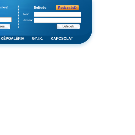
ünkre!
Belépés
Regisztráció
Név:
Jelszó:
KÉPGALÉRIA
GY.I.K.
KAPCSOLAT