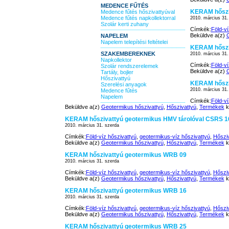
MEDENCE FŰTÉS
KERAM hőszi
Medence fűtés hőszivattyúval
Medence fűtés napkollektorral
2010. március 31.
Szolár kerti zuhany
Címkék:
Föld-ví
Beküldve a(z)
G
NAPELEM
Napelem telepítési feltételei
KERAM hőszi
SZAKEMBEREKNEK
2010. március 31.
Napkollektor
Címkék:
Föld-ví
Szolár rendszerelemek
Beküldve a(z)
G
Tartály, bojler
Hőszivattyú
KERAM hőszi
Szerelési anyagok
2010. március 31.
Medence fűtés
Napelem
Címkék:
Föld-ví
Beküldve a(z)
Geotermikus hőszivattyú
,
Hőszivattyú
,
Termékek
k
KERAM hőszivattyú geotermikus HMV tárolóval CSRS 1
2010. március 31. szerda
Címkék:
Föld-víz hőszivattyú
,
geotermikus-víz hőszivattyú
,
Hőszi
Beküldve a(z)
Geotermikus hőszivattyú
,
Hőszivattyú
,
Termékek
k
KERAM hőszivattyú geotermikus WRB 09
2010. március 31. szerda
Címkék:
Föld-víz hőszivattyú
,
geotermikus-víz hőszivattyú
,
Hőszi
Beküldve a(z)
Geotermikus hőszivattyú
,
Hőszivattyú
,
Termékek
k
KERAM hőszivattyú geotermikus WRB 16
2010. március 31. szerda
Címkék:
Föld-víz hőszivattyú
,
geotermikus-víz hőszivattyú
,
Hőszi
Beküldve a(z)
Geotermikus hőszivattyú
,
Hőszivattyú
,
Termékek
k
KERAM hőszivattyú geotermikus WRB 25