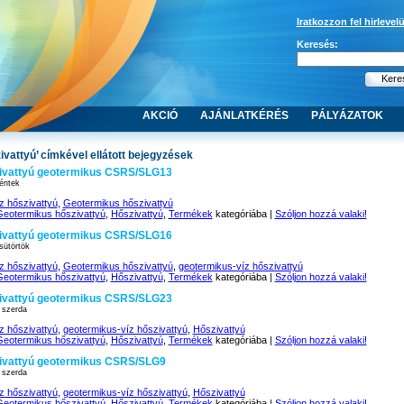
Iratkozzon fel hirlevel
Keresés:
AKCIÓ
AJÁNLATKÉRÉS
PÁLYÁZATOK
zivattyú’ címkével ellátott bejegyzések
vattyú geotermikus CSRS/SLG13
éntek
z hőszivattyú
,
Geotermikus hőszivattyú
eotermikus hőszivattyú
,
Hőszivattyú
,
Termékek
kategóriába |
Szóljon hozzá valaki!
vattyú geotermikus CSRS/SLG16
sütörtök
z hőszivattyú
,
Geotermikus hőszivattyú
,
geotermikus-víz hőszivattyú
eotermikus hőszivattyú
,
Hőszivattyú
,
Termékek
kategóriába |
Szóljon hozzá valaki!
vattyú geotermikus CSRS/SLG23
 szerda
z hőszivattyú
,
geotermikus-víz hőszivattyú
,
Hőszivattyú
eotermikus hőszivattyú
,
Hőszivattyú
,
Termékek
kategóriába |
Szóljon hozzá valaki!
vattyú geotermikus CSRS/SLG9
 szerda
z hőszivattyú
,
geotermikus-víz hőszivattyú
,
Hőszivattyú
eotermikus hőszivattyú
,
Hőszivattyú
,
Termékek
kategóriába |
Szóljon hozzá valaki!