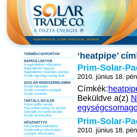
Napkollektorok, szolár rendszerek, tartályok
‘heatpipe’ cím
TERMÉKCSOPORTOK
NAPKOLLEKTOR
Prim-Solar-Pa
A napkollektor működése
Napkollektor típusok
Napkollektor működés közben
2010. június 18. pén
Szolár egységcsomag árak
SZOLÁR RENDSZERELEMEK
Címkék:
heatpip
Szolár hidraulika
Szolár szerelési anyagok
Szolár vezérlés
Beküldve a(z)
N
TARTÁLY, BOJLER
Fűtési puffer tartály
egységcsomag
Használati meleg víz tárolók
Speciális és kombi tárolók
Szolár termoszifon
Prim-Solar-Pa
HŐSZIVATTYÚ
Hőszivattyú működése
2010. június 18. pén
Geotermikus hőszivattyú
Levegős hőszivattyú