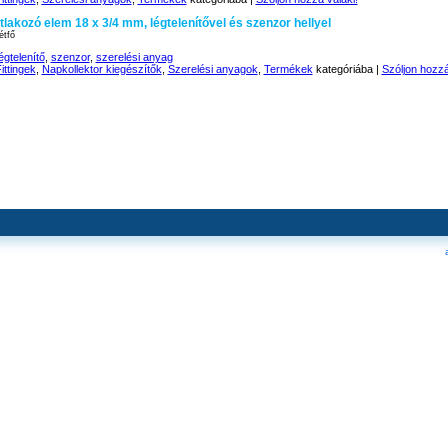
tlakozó elem 18 x 3/4 mm, légtelenítővel és szenzor hellyel
étfő
égtelenítő
,
szenzor
,
szerelési anyag
ittingek
,
Napkollektor kiegészítők
,
Szerelési anyagok
,
Termékek
kategóriába |
Szóljon hozzá