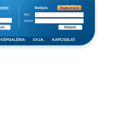
ünkre!
Belépés
Regisztráció
Név:
Jelszó:
KÉPGALÉRIA
GY.I.K.
KAPCSOLAT