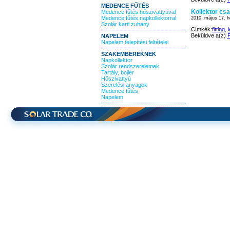
MEDENCE FŰTÉS
Kollektor csa
Medence fűtés hőszivattyúval
Medence fűtés napkollektorral
2010. május 17. h
Szolár kerti zuhany
Címkék:
fitting
,
l
Beküldve a(z)
F
NAPELEM
Napelem telepítési feltételei
SZAKEMBEREKNEK
Napkollektor
Szolár rendszerelemek
Tartály, bojler
Hőszivattyú
Szerelési anyagok
Medence fűtés
Napelem