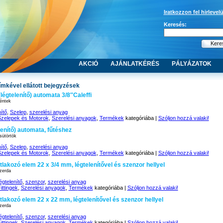
Iratkozzon fel hirlevel
Keresés:
AKCIÓ
AJÁNLATKÉRÉS
PÁLYÁZATOK
 címkével ellátott bejegyzések
(légtelenítő) automata 3/8″Caleffi
éntek
nítő
,
Szelep
,
szerelési anyag
zelepek és Motorok
,
Szerelési anyagok
,
Termékek
kategóriába |
Szóljon hozzá valaki!
lenítő) automata, fűtéshez
sütörtök
nítő
,
Szelep
,
szerelési anyag
zelepek és Motorok
,
Szerelési anyagok
,
Termékek
kategóriába |
Szóljon hozzá valaki!
tlakozó elem 22 x 3/4 mm, légtelenítővel és szenzor hellyel
zerda
égtelenítő
,
szenzor
,
szerelési anyag
ittingek
,
Szerelési anyagok
,
Termékek
kategóriába |
Szóljon hozzá valaki!
tlakozó elem 22 x 22 mm, légtelenítővel és szenzor hellyel
zerda
égtelenítő
,
szenzor
,
szerelési anyag
ittingek
,
Szerelési anyagok
,
Termékek
kategóriába |
Szóljon hozzá valaki!