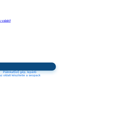
 valaki!
Pálinkafőző gép, lepárló
az oldalt készítette a seopack