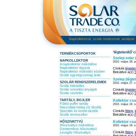
Napkollektorok, szolár rendszerek, tartályok
‘légtelenítő’
TERMÉKCSOPORTOK
Szelep solar 
NAPKOLLEKTOR
2010. május 28. p
A napkollektor működése
Napkollektor típusok
Címkék:
légtele
Napkollektor működés közben
Beküldve a(z)
S
Szolár egységcsomag árak
Szelep (légte
SZOLÁR RENDSZERELEMEK
2010. május 27. c
Szolár hidraulika
Szolár szerelési anyagok
Címkék:
légtele
Szolár vezérlés
Beküldve a(z)
S
TARTÁLY, BOJLER
Kollektor csa
Fűtési puffer tartály
2010. május 19. s
Használati meleg víz tárolók
Speciális és kombi tárolók
Címkék:
fitting
,
l
Szolár termoszifon
Beküldve a(z)
F
HŐSZIVATTYÚ
Kollektor csa
Hőszivattyú működése
2010. május 19. s
Geotermikus hőszivattyú
Címkék:
fitting
,
l
Levegős hőszivattyú
Beküldve a(z)
F