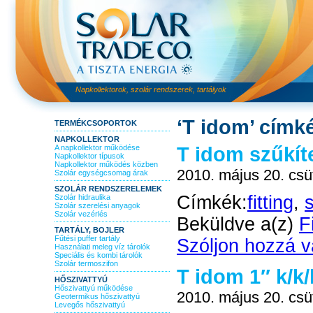
Napkollektorok, szolár rendszerek, tartályok
‘T idom’ címké
TERMÉKCSOPORTOK
NAPKOLLEKTOR
T idom szűkíte
A napkollektor működése
Napkollektor típusok
Napkollektor működés közben
2010. május 20. csü
Szolár egységcsomag árak
SZOLÁR RENDSZERELEMEK
Címkék:
fitting
,
Szolár hidraulika
Szolár szerelési anyagok
Szolár vezérlés
Beküldve a(z)
F
TARTÁLY, BOJLER
Fűtési puffer tartály
Szóljon hozzá v
Használati meleg víz tárolók
Speciális és kombi tárolók
Szolár termoszifon
T idom 1″ k/k/
HŐSZIVATTYÚ
Hőszivattyú működése
2010. május 20. csü
Geotermikus hőszivattyú
Levegős hőszivattyú