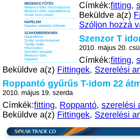
Címkék:
fitting
,
MEDENCE FŰTÉS
Medence fűtés hőszivattyúval
Medence fűtés napkollektorral
Beküldve a(z)
F
Szolár kerti zuhany
NAPELEM
Szóljon hozzá v
Napelem telepítési feltételei
SZAKEMBEREKNEK
Szenzor T id
Napkollektor
Szolár rendszerelemek
Tartály, bojler
2010. május 20. csü
Hőszivattyú
Szerelési anyagok
Medence fűtés
Címkék:
fitting
,
Napelem
Beküldve a(z)
Fittingek
,
Szerelési a
Roppantó gyűrűs T-idom 22 átm
2010. május 19. szerda
Címkék:
fitting
,
Roppantó
,
szerelési
Beküldve a(z)
Fittingek
,
Szerelési a