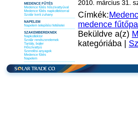
2010. március 31. s
MEDENCE FŰTÉS
Medence fűtés hőszivattyúval
Medence fűtés napkollektorral
Címkék:
Medenc
Szolár kerti zuhany
NAPELEM
medence fűtőpan
Napelem telepítési feltételei
Beküldve a(z)
M
SZAKEMBEREKNEK
Napkollektor
Szolár rendszerelemek
kategóriába |
Sz
Tartály, bojler
Hőszivattyú
Szerelési anyagok
Medence fűtés
Napelem