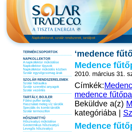
Napkollektorok, szolár rendszerek, tartályok
‘medence fűtő
TERMÉKCSOPORTOK
NAPKOLLEKTOR
Medence fűtőp
A napkollektor működése
Napkollektor típusok
Napkollektor működés közben
2010. március 31. s
Szolár egységcsomag árak
SZOLÁR RENDSZERELEMEK
Címkék:
Medenc
Szolár hidraulika
Szolár szerelési anyagok
Szolár vezérlés
medence fűtőpan
TARTÁLY, BOJLER
Fűtési puffer tartály
Beküldve a(z)
M
Használati meleg víz tárolók
Speciális és kombi tárolók
kategóriába |
Sz
Szolár termoszifon
HŐSZIVATTYÚ
Hőszivattyú működése
Medence fűtőp
Geotermikus hőszivattyú
Levegős hőszivattyú